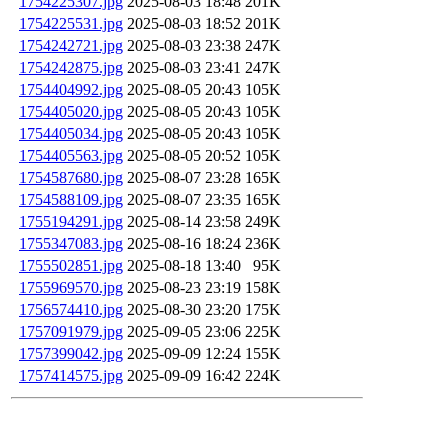
1754225307.jpg
2025-08-03 18:48
201K
1754225531.jpg
2025-08-03 18:52
201K
1754242721.jpg
2025-08-03 23:38
247K
1754242875.jpg
2025-08-03 23:41
247K
1754404992.jpg
2025-08-05 20:43
105K
1754405020.jpg
2025-08-05 20:43
105K
1754405034.jpg
2025-08-05 20:43
105K
1754405563.jpg
2025-08-05 20:52
105K
1754587680.jpg
2025-08-07 23:28
165K
1754588109.jpg
2025-08-07 23:35
165K
1755194291.jpg
2025-08-14 23:58
249K
1755347083.jpg
2025-08-16 18:24
236K
1755502851.jpg
2025-08-18 13:40
95K
1755969570.jpg
2025-08-23 23:19
158K
1756574410.jpg
2025-08-30 23:20
175K
1757091979.jpg
2025-09-05 23:06
225K
1757399042.jpg
2025-09-09 12:24
155K
1757414575.jpg
2025-09-09 16:42
224K